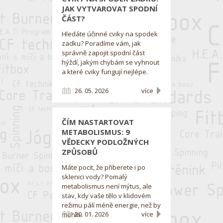
JAK VYTVAROVAT SPODNÍ
ČÁST?
Hledáte účinné cviky na spodek
zadku? Poradíme vám, jak
správně zapojit spodní část
hýždí, jakým chybám se vyhnout
a které cviky fungují nejlépe.
26. 05. 2026
více
ČÍM NASTARTOVAT
METABOLISMUS: 9
VĚDECKY PODLOŽNÝCH
ZPŮSOBŮ
Máte pocit, že přiberete i po
sklenici vody? Pomalý
metabolismus není mýtus, ale
stav, kdy vaše tělo v klidovém
režimu pálí méně energie, než by
20. 01. 2026
více
mohlo.