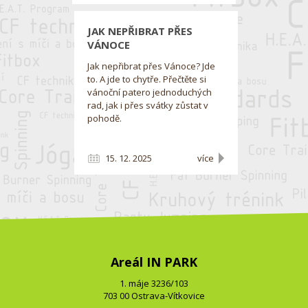
JAK NEPŘIBRAT PŘES
VÁNOCE
Jak nepřibrat přes Vánoce? Jde
to. A jde to chytře. Přečtěte si
vánoční patero jednoduchých
rad, jak i přes svátky zůstat v
pohodě.
15. 12. 2025
více
Areál IN PARK
1. máje 3236/103
703 00 Ostrava-Vítkovice