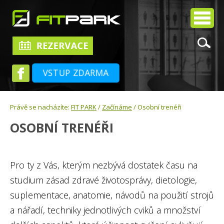
VSTUP ZDARMA
Právě se nacházíte:
FIT PARK
/
Začínáme
/ Osobní trenéři
OSOBNÍ TRENÉŘI
Pro ty z Vás, kterým nezbývá dostatek času na
studium zásad zdravé životosprávy, dietologie,
suplementace, anatomie, návodů na použití strojů
a nářadí, techniky jednotlivých cviků a množství