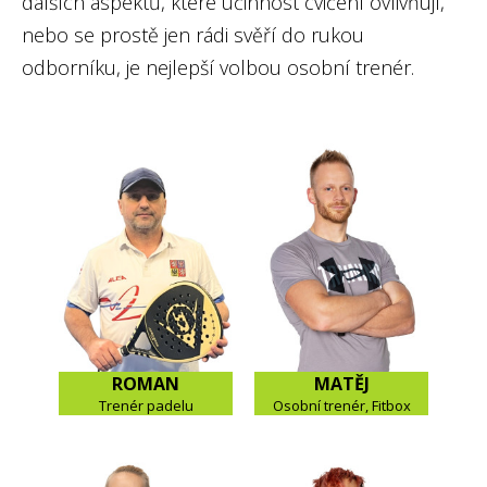
dalších aspektů, které účinnost cvičení ovlivňují,
nebo se prostě jen rádi svěří do rukou
odborníku, je nejlepší volbou osobní trenér.
ROMAN
MATĚJ
Trenér padelu
Osobní trenér, Fitbox