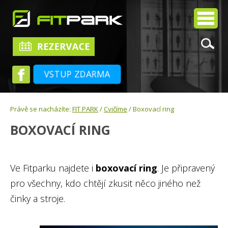
VSTUP ZDARMA
Právě se nacházíte:
FIT PARK
/
Cvičíme
/ Boxovací ring
BOXOVACÍ RING
Ve Fitparku najdete i
boxovací ring
. Je připravený
pro všechny, kdo chtějí zkusit něco jiného než
činky a stroje.