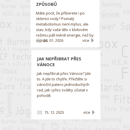
ZPŮSOBŮ
Máte pocit, že přiberete i po
sklenici vody? Pomalý
metabolismus není mýtus, ale
stav, kdy vaše tělo v klidovém
režimu pálí méně energie, než by
20. 01. 2026
více
mohlo.
JAK NEPŘIBRAT PŘES
VÁNOCE
Jak nepřibrat přes Vánoce? Jde
to. A jde to chytře. Přečtěte si
vánoční patero jednoduchých
rad, jak i přes svátky zůstat v
pohodě.
15. 12. 2025
více