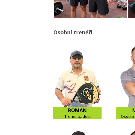
Osobní trenéři
ROMAN
Trenér padelu
Osobní 