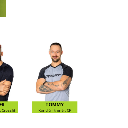
ER
TOMMY
 Crossfit
Kondiční trenér, CF