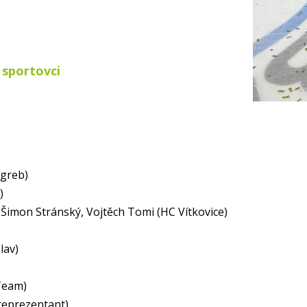
 sportovci
greb)
)
 Šimon Stránský, Vojtěch Tomi (HC Vítkovice)
lav)
Team)
reprezentant)