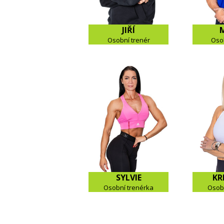
JIŘÍ
Osobní trenér
Oso
SYLVIE
KR
Osobní trenérka
Osobn