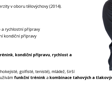
rzity v oboru tělovýchovy (2014).
é a rychlostní přípravy
í kondiční přípravy
trénink
,
kondiční přípravu
,
rychlost a
hokejisté, golfisté, tenisté), mládež, širší
využívám
funkční trénink
a
kombinace tahových a tlakový