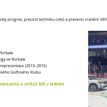
bý progres, precizní techniku cviků a prevenci zranění. Věří
florbale
igy ve florbale
 reprezentace (2013–2015)
dského Golfového Klubu
zentantů a vítězů MS v ledním