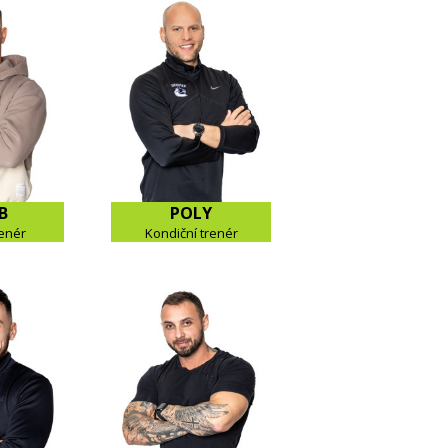
B
POLY
enér
Kondiční trenér