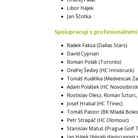
Libor Hájek
Jan Ščotka
Spolupracuji s profesionálními
Radek Faksa (Dallas Stars)
David Cyprian
Roman Polák (Toronto)
Ondřej Šedivý (HC Innsbruck)
Tomáš Kudělka (Medvescak Za
Adam Polášek (HC Novosibirsk
Rostislav Olesz, Roman Szturc,
Josef Hrabal (HC Třinec)
Tomáš Pastor (BK Mladá Boles
Petr Strapáč (HC Olomouc)
Stanislav Matuš (Prague Golf 
Jan Hájek (bývalý daviscupový 