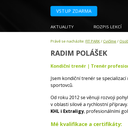
VSTUP ZDARMA
AKTUALITY
ROZPIS LEKCÍ
Právě se nacházíte:
FIT PARK
/
Cvičíme
/
Osob
RADIM POLÁŠEK
Kondiční trenér | Trenér profesi
Jsem kondiční trenér se specializací
sportovců.
Od roku 2012 se věnuji rozvoji poh
v oblasti silové a rychlostní přípravy
KHL i Extraligy
, profesionálními golf
Mé kvalifikace a certifikáty: