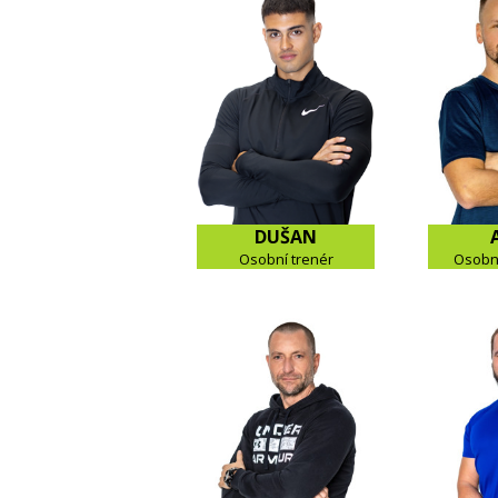
DUŠAN
Osobní trenér
Osobní