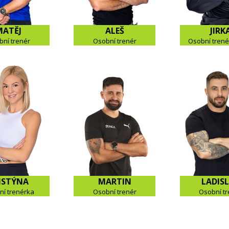
MATĚJ
ALEŠ
JIRK
bní trenér
Osobní trenér
Osobní trenér
ISTÝNA
MARTIN
LADIS
í trenérka
Osobní trenér
Osobní tr