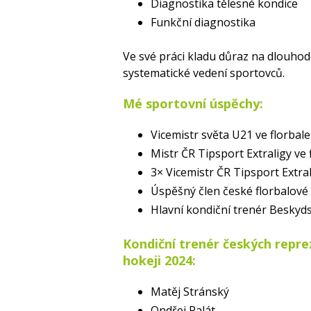
Diagnostika tělesné kondice
Funkční diagnostika
Ve své práci kladu důraz na dlouhodo
systematické vedení sportovců.
Mé sportovní úspěchy:
Vicemistr světa U21 ve florbale
Mistr ČR Tipsport Extraligy ve 
3× Vicemistr ČR Tipsport Extral
Úspěšný člen české florbalové
Hlavní kondiční trenér Besky
Kondiční trenér českých repre
hokeji 2024:
Matěj Stránský
Ondřej Palát