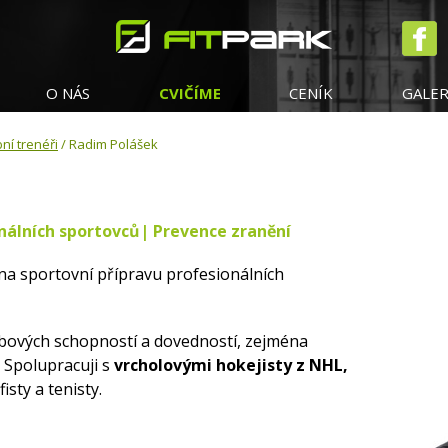
O NÁS
CVIČÍME
CENÍK
GALER
ní trenéři
/ Radim Polášek
onálních sportovců| Prevence zranění
 na sportovní přípravu profesionálních
ybových schopností a dovedností, zejména
. Spolupracuji s
vrcholovými hokejisty z NHL,
isty a tenisty.