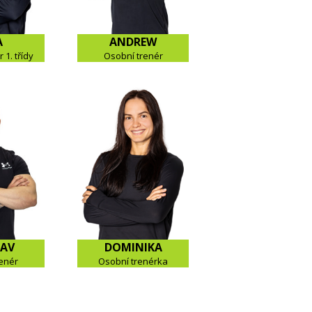
A
ANDREW
 1. třídy
Osobní trenér
LAV
DOMINIKA
enér
Osobní trenérka