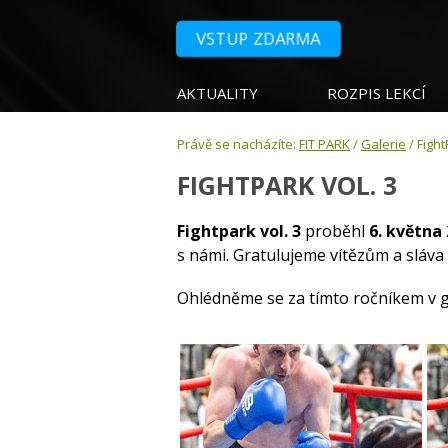
VSTUP ZDARMA
AKTUALITY
ROZPIS LEKCÍ
Právě se nacházíte:
FIT PARK
/
Galerie
/ Fight
FIGHTPARK VOL. 3
Fightpark vol. 3
proběhl
6. května
s námi. Gratulujeme vítězům a sláv
Ohlédněme se za tímto ročníkem v ga