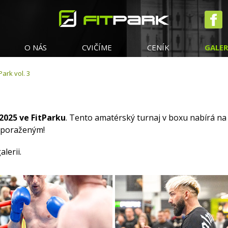
O NÁS
CVIČÍME
CENÍK
GALER
Park vol. 3
 2025 ve FitParku
. Tento amatérský turnaj v boxu nabírá na s
a poraženým!
lerii.