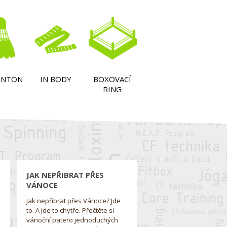
INTON
IN BODY
BOXOVACÍ
RING
JAK NEPŘIBRAT PŘES
VÁNOCE
Jak nepřibrat přes Vánoce? Jde
to. A jde to chytře. Přečtěte si
vánoční patero jednoduchých