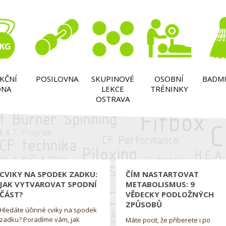
KČNÍ
POSILOVNA
SKUPINOVÉ
OSOBNÍ
BADM
ÓNA
LEKCE
TRÉNINKY
OSTRAVA
CVIKY NA SPODEK ZADKU:
ČÍM NASTARTOVAT
JAK VYTVAROVAT SPODNÍ
METABOLISMUS: 9
ČÁST?
VĚDECKY PODLOŽNÝCH
ZPŮSOBŮ
Hledáte účinné cviky na spodek
zadku? Poradíme vám, jak
Máte pocit, že přiberete i po