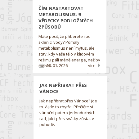
ČÍM NASTARTOVAT
METABOLISMUS: 9
VĚDECKY PODLOŽNÝCH
ZPŮSOBŮ
Máte pocit, že přiberete i po
sklenici vody? Pomalý
metabolismus není mýtus, ale
stav, kdy vaše tělo v klidovém
režimu pálí méně energie, než by
20. 01. 2026
více
mohlo.
JAK NEPŘIBRAT PŘES
VÁNOCE
Jak nepřibrat přes Vánoce? Jde
to. A jde to chytře. Přečtěte si
vánoční patero jednoduchých
rad, jak i přes svátky zůstat v
pohodě.