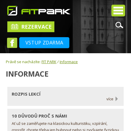
VSTUP ZDARMA
Právě se nacházíte:
FIT PARK
/
Informace
INFORMACE
ROZPIS LEKCÍ
více
10 DŮVODŮ PROČ S NÁMI
Ať už se zaměřujete na klasickou kulturistiku, vzpírání,
crossfit, chcete třeba jen hubnout nebo si zvyšujete fyzickou