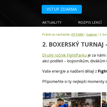
VSTUP ZDARMA
AKTUALITY
ROZPIS LEKCÍ
Právě se nacházíte:
FIT PARK
/
Galerie
/ 2. bo
2. BOXERSKÝ TURNAJ 
Druhý ročník FightParku
je za námi 
akci podíleli – bojovníkům, divákům
Vaše energie a nadšení dělají z
Figh
Připomeňte si ty nejlepší momenty dr