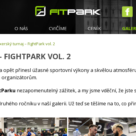
O NÁS
CVIČÍME
CENÍK
GALER
xerský turnaj – FightPark vol. 2
– FIGHTPARK VOL. 2
a opět přinesl úžasné sportovní výkony a skvělou atmosféru
 i organizátorům.
tParku
nezapomenutelný zážitek, a my jsme vděční, že jste 
uhého ročníku v naší galerii. Už teď se těšíme na to, co přin