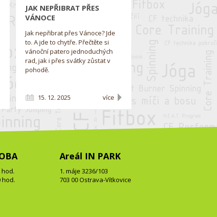
JAK NEPŘIBRAT PŘES
VÁNOCE
Jak nepřibrat přes Vánoce? Jde
to. A jde to chytře. Přečtěte si
vánoční patero jednoduchých
rad, jak i přes svátky zůstat v
pohodě.
y
15. 12. 2025
více
DOBA
Areál IN PARK
0 hod.
1. máje 3236/103
0 hod.
703 00 Ostrava-Vítkovice