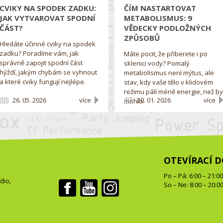
CVIKY NA SPODEK ZADKU:
ČÍM NASTARTOVAT
JAK VYTVAROVAT SPODNÍ
METABOLISMUS: 9
ČÁST?
VĚDECKY PODLOŽNÝCH
ZPŮSOBŮ
Hledáte účinné cviky na spodek
zadku? Poradíme vám, jak
Máte pocit, že přiberete i po
správně zapojit spodní část
sklenici vody? Pomalý
hýždí, jakým chybám se vyhnout
metabolismus není mýtus, ale
a které cviky fungují nejlépe.
stav, kdy vaše tělo v klidovém
režimu pálí méně energie, než b
26. 05. 2026
více
20. 01. 2026
více
mohlo.
OTEVÍRACÍ 
Po – Pá: 6:00 – 21:0
udio
,
So – Ne: 8:00 – 20:0