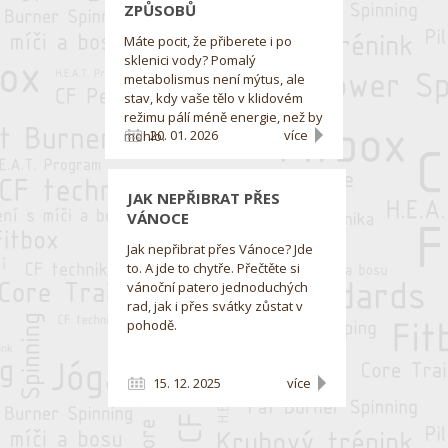
ZPŮSOBŮ
Máte pocit, že přiberete i po
sklenici vody? Pomalý
metabolismus není mýtus, ale
stav, kdy vaše tělo v klidovém
režimu pálí méně energie, než by
20. 01. 2026
více
mohlo.
JAK NEPŘIBRAT PŘES
VÁNOCE
Jak nepřibrat přes Vánoce? Jde
to. A jde to chytře. Přečtěte si
vánoční patero jednoduchých
rad, jak i přes svátky zůstat v
pohodě.
15. 12. 2025
více