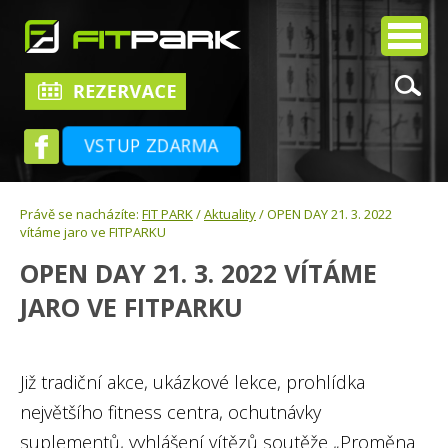
VSTUP ZDARMA
Právě se nacházíte:
FIT PARK
/
Aktuality
/ OPEN DAY 21. 3. 2022
vítáme jaro ve FITPARKU
OPEN DAY 21. 3. 2022 VÍTÁME
JARO VE FITPARKU
Již tradiční akce, ukázkové lekce, prohlídka
největšího fitness centra, ochutnávky
suplementů, vyhlášení vítězů soutěže „Proměna