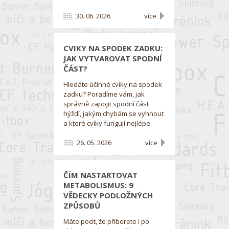
30. 06. 2026
více
CVIKY NA SPODEK ZADKU:
JAK VYTVAROVAT SPODNÍ
ČÁST?
Hledáte účinné cviky na spodek
zadku? Poradíme vám, jak
správně zapojit spodní část
hýždí, jakým chybám se vyhnout
a které cviky fungují nejlépe.
26. 05. 2026
více
ČÍM NASTARTOVAT
METABOLISMUS: 9
VĚDECKY PODLOŽNÝCH
ZPŮSOBŮ
Máte pocit, že přiberete i po