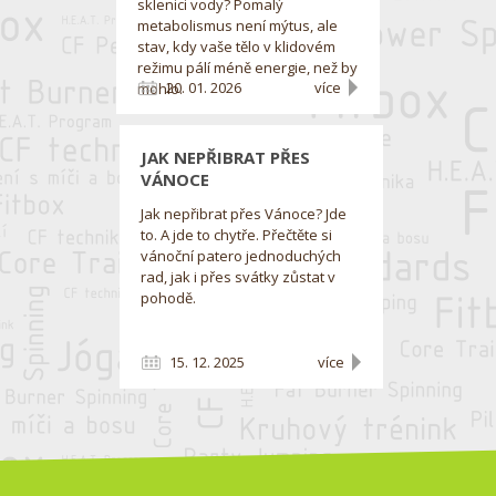
sklenici vody? Pomalý
metabolismus není mýtus, ale
stav, kdy vaše tělo v klidovém
režimu pálí méně energie, než by
20. 01. 2026
více
mohlo.
JAK NEPŘIBRAT PŘES
VÁNOCE
Jak nepřibrat přes Vánoce? Jde
to. A jde to chytře. Přečtěte si
vánoční patero jednoduchých
rad, jak i přes svátky zůstat v
pohodě.
15. 12. 2025
více