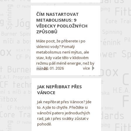
ČÍM NASTARTOVAT
METABOLISMUS: 9
VĚDECKY PODLOŽNÝCH
ZPŮSOBŮ
Máte pocit, že přiberete i po
sklenici vody? Pomalý
metabolismus není mýtus, ale
stav, kdy vaše tělo v klidovém
režimu pálí méně energie, než by
20. 01. 2026
více
mohlo.
JAK NEPŘIBRAT PŘES
VÁNOCE
Jak nepřibrat přes Vánoce? Jde
to. A jde to chytře. Přečtěte si
vánoční patero jednoduchých
rad, jak i přes svátky zůstat v
pohodě.