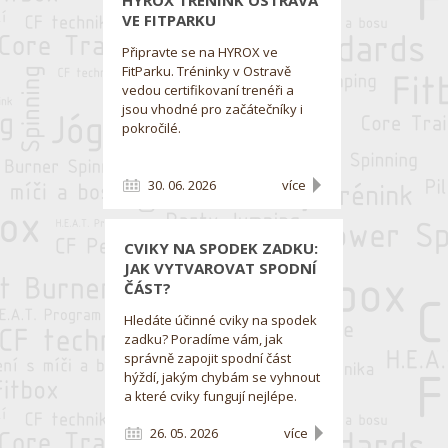
HYROX TRÉNINK OSTRAVA
VE FITPARKU
Připravte se na HYROX ve
FitParku. Tréninky v Ostravě
vedou certifikovaní trenéři a
jsou vhodné pro začátečníky i
pokročilé.
30. 06. 2026
více
CVIKY NA SPODEK ZADKU:
JAK VYTVAROVAT SPODNÍ
ČÁST?
Hledáte účinné cviky na spodek
zadku? Poradíme vám, jak
správně zapojit spodní část
hýždí, jakým chybám se vyhnout
a které cviky fungují nejlépe.
26. 05. 2026
více