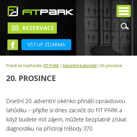
VSTUP ZDARMA
Právě se nacházíte:
FIT PARK
/
Adventní kalendář
/ 20. prosince
20. PROSINCE
Dnešní 20. adventní okénko přináší opravdovou
lahůdku – přijďte si dnes zacvičit do FIT PARK a
když budete mít zájem, můžete bezplatně získat
diagnostiku na přístroji InBody 370.