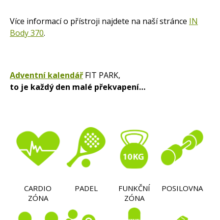
Více informací o přístroji najdete na naší stránce
IN
Body 370
.
Adventní kalendář
FIT PARK,
to je každý den malé překvapení…
CARDIO
PADEL
FUNKČNÍ
POSILOVNA
ZÓNA
ZÓNA