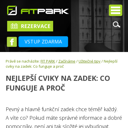
VSTUP ZDARMA
Právě se nacházíte:
FIT PARK
/
Začínáme
/
Užitečné tipy
/ Nejlepší
cviky na zadek: Co funguje a proč
NEJLEPŠÍ CVIKY NA ZADEK: CO
FUNGUJE A PROČ
Pevný a hlavně funkční zadek chce téměř každý.
A víte co? Pokud máte správné informace a dobré
pomocníky, není ani tak složité jej vybudovat.