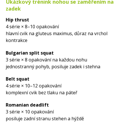
Ukázkový trénink nohou se zaměřením na
zadek
Hip thrust
4 série × 8–10 opakování
hlavní cvik na gluteus maximus, důraz na vrchol
kontrakce
Bulgarian split squat
3 série × 8 opakování na každou nohu
jednostranný pohyb, posiluje zadek i stehna
Belt squat
4 série × 10–12 opakování
komplexní cvik bez tlaku na páteř
Romanian deadlift
3 série × 10 opakování
posiluje zadní stranu stehen a hýždě