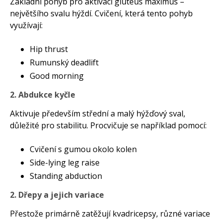
Základní pohyb pro aktivaci gluteus maximus –
největšího svalu hýždí. Cvičení, která tento pohyb
využívají:
Hip thrust
Rumunský deadlift
Good morning
2. Abdukce kyčle
Aktivuje především střední a malý hýžďový sval,
důležité pro stabilitu. Procvičuje se například pomocí:
Cvičení s gumou okolo kolen
Side-lying leg raise
Standing abduction
2. Dřepy a jejich variace
Přestože primárně zatěžují kvadricepsy, různé variace