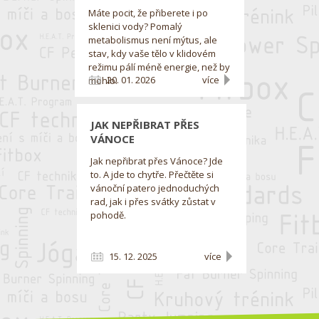
Máte pocit, že přiberete i po
sklenici vody? Pomalý
metabolismus není mýtus, ale
stav, kdy vaše tělo v klidovém
režimu pálí méně energie, než by
20. 01. 2026
více
mohlo.
JAK NEPŘIBRAT PŘES
VÁNOCE
Jak nepřibrat přes Vánoce? Jde
to. A jde to chytře. Přečtěte si
vánoční patero jednoduchých
rad, jak i přes svátky zůstat v
pohodě.
15. 12. 2025
více