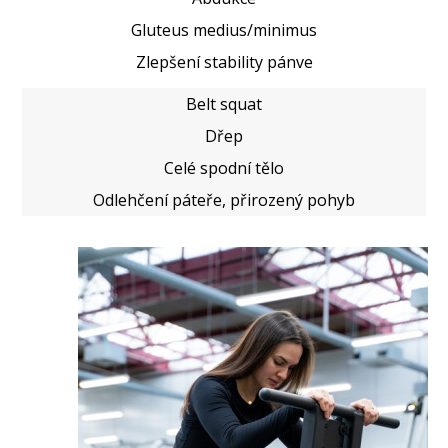
Gluteus medius/minimus
Zlepšení stability pánve
Belt squat
Dřep
Celé spodní tělo
Odlehčení páteře, přirozený pohyb