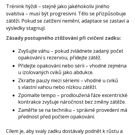
Trénink hýždí – stejně jako jakéhokoliv jiného
svalstva – musí být progresivní. Tělo se přizpůsobuje
zátěži. Pokud se zatížení nemění, adaptace se zastaví a
výsledky stagnují.
Zásady postupného ztěžování při cvičení zadku:
Zvyšujte váhu – pokud zvládnete zadaný počet
opakování s rezervou, přidejte zátěž.
Přidejte opakování nebo sérii – vhodné zejména
u izolovaných cviků jako abdukce.
Zkraťte pauzy mezi sériemi – vhodné u cviků
s vlastní vahou nebo nízkou zátěží.
Zpomalte tempo – prodloužená fáze excentrické
kontrakce zvyšuje náročnost bez změny zátěže.
Zaměřte se na techniku – správné provedení má
přednost před počtem opakování.
Cílem je, aby svaly zadku dostávaly podnět k růstu a